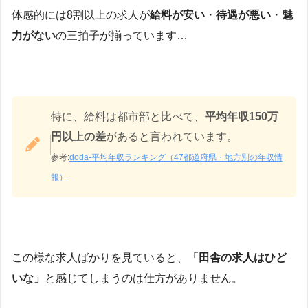
体感的には8割以上の求人が
給料が安い
・
待遇が悪い
・
魅
力がない
の三拍子が揃っています…
特に、給料は都市部と比べて、
平均年収150万
円以上の差
があると言われています。
参考:
doda-平均年収ランキング（47都道府県・地方別の年収情
報）
この様な求人ばかりを見ていると、
「田舎の求人はひど
いな」
と感じてしまうのは仕方がありません。