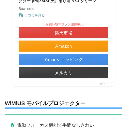
クター projector 天井吊り可 NX3 グリーン
Sawcnreo
口コミを見る
＼お買い物マラソン開催中♪／
楽天市場
Amazon
Yahooショッピング
メルカリ
ポチップ
WiMiUS モバイルプロジェクター
電動フォーカス機能で手間なしきれい