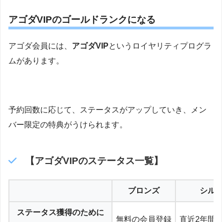
アゴダVIPのゴールドランクになる
アゴダ会員には、
アゴダVIP
というロイヤリティプログラ
ムがあります。
予約回数に応じて、ステータスがアップしていき、メン
バー限定の特典がうけられます。
【アゴダVIPのステータス一覧】
ブロンズ
シル
ステータス獲得のために
無料の会員登録
直近2年間