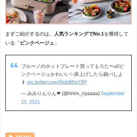
まずご紹介するのは、
人気ランキングでNo.1
を獲得して
いる「
ピンクベージュ
」
ブルーノのホットプレート買ってもろた〜👶ピ
ンクベージュかわいい✨床上げしたら鍋パしよ
🍢
pic.twitter.com/j0qh6BgY8P
— みみりんりん❤︎ (@rinrin_nyaaaa)
September
25, 2021