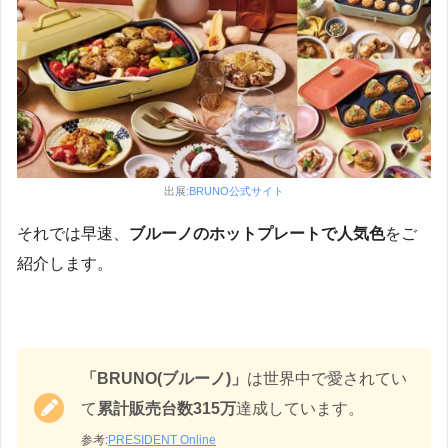
出展:
BRUNO公式サイト
それでは早速、
ブルーノのホットプレートで人気色
をご
紹介します。
「BRUNO(ブルーノ)」
は世界中で愛されてい
て
累計販売台数315万
達成しています。
参考:
PRESIDENT Online