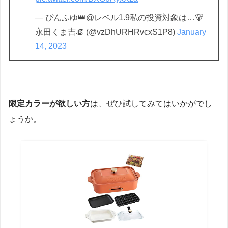
— ぴんふゆ👑@レベル1.9私の投資対象は…🐻
永田くま吉👒 (@vzDhURHRvcxS1P8)
January
14, 2023
限定カラーが欲しい方
は、ぜひ試してみてはいかがでし
ょうか。