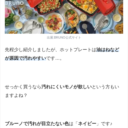
出展:BRUNO公式サイト
先程少し紹介しましたが、ホットプレートは
油はねなど
が原因で汚れやすい
です…。
せっかく買うなら
汚れにくいモノが欲しい
という方もい
ますよね？
ブルーノで汚れが目立たない色
は「
ネイビー
」です♪