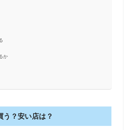
る
るか
買う？安い店は？