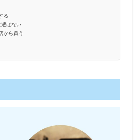
する
は選ばない
店から買う