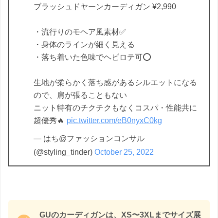
ブラッシュドヤーンカーディガン ¥2,990
・流行りのモヘア風素材✅
・身体のラインが細く見える
・落ち着いた色味でヘビロテ可⭕️
生地が柔らかく落ち感があるシルエットになる
ので、肩が張ることもない
ニット特有のチクチクもなくコスパ・性能共に
超優秀🔥
pic.twitter.com/eB0nyxC0kg
— はち@ファッションコンサル
(@styling_tinder)
October 25, 2022
GUのカーディガンは、XS〜3XLまでサイズ展