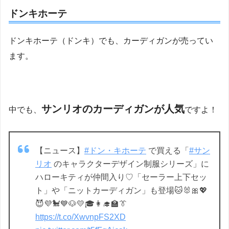
ドンキホーテ
ドンキホーテ（ドンキ）でも、カーディガンが売ってい
ます。
サンリオのカーディガンが人気
中でも、
ですよ！
【ニュース】
#ドン・キホーテ
で買える「
#サン
リオ
のキャラクターデザイン制服シリーズ」に
ハローキティが仲間入り♡「セーラー上下セッ
ト」や「ニットカーディガン」も登場🐱🐰🎀💖
😈💜🐩💙🐶💛🎓👩‍🎓🏫👔
https://t.co/XwvnpFS2XD