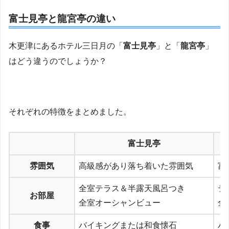
富士見亭と龍宮亭の違い
木更津にあるホテル三日月の「
富士見亭
」と「
龍宮亭
」
はどう違うのでしょうか？
それぞれの特徴をまとめました。
富士見亭
雰囲気
高級感があり落ち着いた雰囲気
富
全室テラス＆半露天風呂つき
テ
お部屋
全室オーシャンビュー
全
食事
バイキングまたは和食懐石
バ