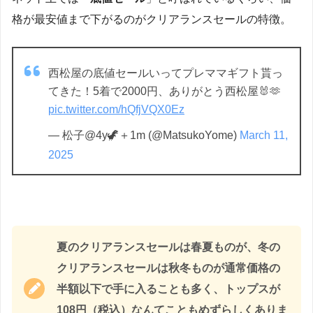
格が最安値まで下がるのがクリアランスセールの特徴。
西松屋の底値セールいってプレママギフト貰っ
てきた！5着で2000円、ありがとう西松屋🐰🫶
pic.twitter.com/hQfjVQX0Ez
— 松子@4y🦖＋1m (@MatsukoYome)
March 11,
2025
夏のクリアランスセールは春夏ものが、冬の
クリアランスセールは秋冬ものが通常価格の
半額以下で手に入ることも多く、トップスが
108円（税込）なんてこともめずらしくありま