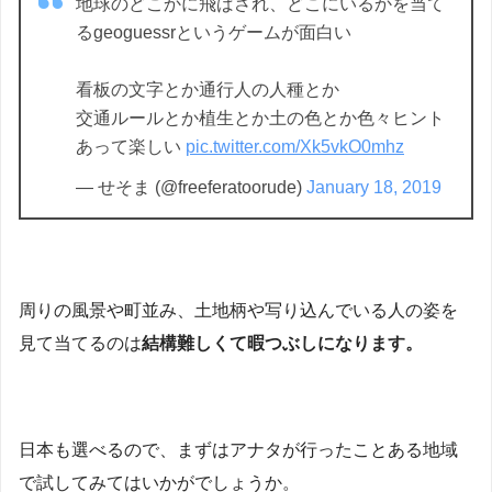
地球のどこかに飛ばされ、どこにいるかを当て
るgeoguessrというゲームが面白い
看板の文字とか通行人の人種とか
交通ルールとか植生とか土の色とか色々ヒント
あって楽しい
pic.twitter.com/Xk5vkO0mhz
— せそま (@freeferatoorude)
January 18, 2019
周りの風景や町並み、土地柄や写り込んでいる人の姿を
見て当てるのは
結構難しくて暇つぶしになります。
日本も選べるので、まずはアナタが行ったことある地域
で試してみてはいかがでしょうか。