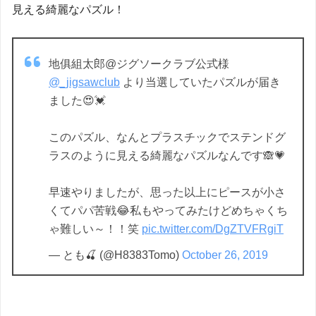
見える綺麗なパズル！
地俱組太郎@ジグソークラブ公式様
@_jigsawclub
より当選していたパズルが届き
ました😍💓
このパズル、なんとプラスチックでステンドグ
ラスのように見える綺麗なパズルなんです🙈💗
早速やりましたが、思った以上にピースが小さ
くてパパ苦戦😂私もやってみたけどめちゃくち
ゃ難しい～！！笑
pic.twitter.com/DgZTVFRgiT
— とも🍒 (@H8383Tomo)
October 26, 2019