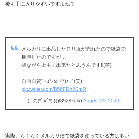
後も手に入りやすいですよね？
メルカリに出品したロリ服が売れたので紙袋で
梱包したのですが…
我ながら上手く出来たと思うんです!!(笑)
自画自賛ﾟ+.(*ﾉωヾ*)♪+ﾟ(笑)
pic.twitter.com/B56FDn2SmR
— けの(*ﾟ∀ﾟ*) (@8528koki)
August 29, 2020
実際、らくらくメルカリ便で紙袋を使っている方は多い