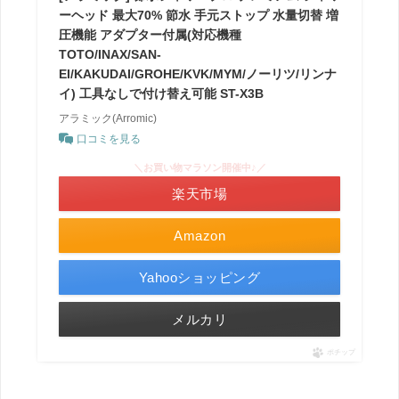
ーヘッド 最大70% 節水 手元ストップ 水量切替 増
圧機能 アダプター付属(対応機種
TOTO/INAX/SAN-
EI/KAKUDAI/GROHE/KVK/MYM/ノーリツ/リンナ
イ) 工具なしで付け替え可能 ST-X3B
アラミック(Arromic)
口コミを見る
＼お買い物マラソン開催中♪／
楽天市場
Amazon
Yahooショッピング
メルカリ
ポチップ