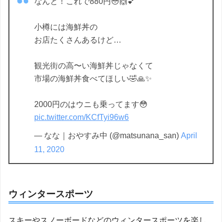
なんと！これで880円😳🙌💕
小樽には海鮮丼の
お店たくさんあるけど…
観光街の高〜い海鮮丼じゃなくて
市場の海鮮丼食べてほしい🤣🙏✨
2000円のはウニも乗ってます😳
pic.twitter.com/KCfTyi96w6
— なな｜おやすみ中 (@matsunana_san)
April
11, 2020
ウィンタースポーツ
スキーやスノーボードなどのウィンタースポーツを楽し