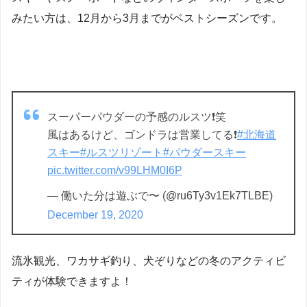
みたい方は、12月から3月までがベストシーズンです。
スーパーパウダーの予感のルスツ❗️笑
風はあるけど、ゴンドラは営業してる❗️
#北海道
スキー
#ルスツリゾート
#パウダースキー
pic.twitter.com/v99LHM0I6P
— 働いた分は遊ぶで〜 (@ru6Ty3v1Ek7TLBE)
December 19, 2020
流氷観光、ワカサギ釣り、犬ぞりなどの冬のアクティビ
ティが体験できますよ！