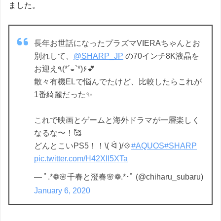
ました。
長年お世話になったプラズマVIERAちゃんとお
別れして、
@SHARP_JP
の70インチ8K液晶を
お迎え٩(*´◒`*)۶💕
散々有機ELで悩んでたけど、比較したらこれが
1番綺麗だった✨
これで映画とゲームと海外ドラマが一層楽しく
なるな〜！🥰
どんとこいPS5！！\( ᐛ )/💠
#AQUOS
#SHARP
pic.twitter.com/H42Xll5XTa
— ﾟ.*❁🌸千春と澄春🌸❁.*･ﾟ (@chiharu_subaru)
January 6, 2020