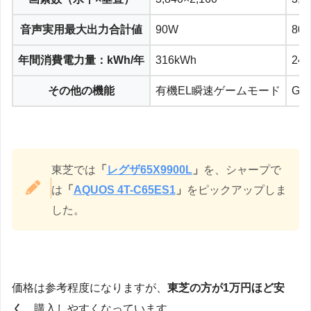
音声実用最大出力合計値
90W
80
年間消費電力量：kWh/年
316kWh
24
その他の機能
有機EL瞬速ゲームモード
Goo
東芝では
「
レグザ65X9900L
」
を、シャープで
は
「
AQUOS 4T-C65ES1
」
をピックアップしま
した。
価格は参考程度になりますが、
東芝の方が1万円ほど安
く
、購入しやすくなっています。