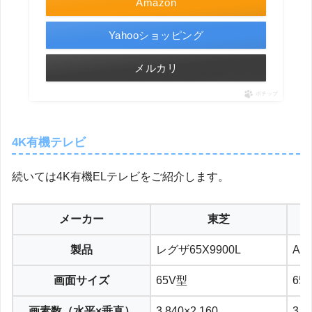
Amazon
Yahooショッピング
メルカリ
ポチップ
4K有機テレビ
続いては4K有機ELテレビをご紹介します。
メーカー
東芝
製品
レグザ65X9900L
AQ
画面サイズ
65V型
65
画素数（水平×垂直）
3,840×2,160
3,8