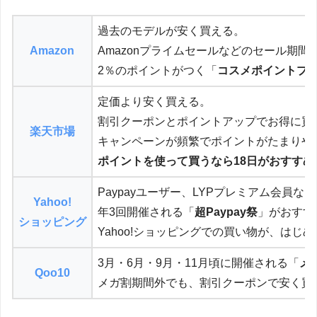
過去のモデルが安く買える。
Amazon
Amazonプライムセールなどのセール期間
2％のポイントがつく「
コスメポイントプ
定価より安く買える。
割引クーポンとポイントアップでお得に買
楽天市場
キャンペーンが頻繁でポイントがたまりや
ポイントを使って買うなら18日がおすすめ
Paypayユーザー、LYPプレミアム会員
Yahoo!
年3回開催される「
超Paypay祭
」がおすす
ショッピング
Yahoo!ショッピングでの買い物が、は
3月・6月・9月・11月頃に開催される「
メ
Qoo10
メガ割期間外でも、割引クーポンで安く買