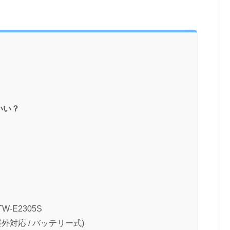
いい？
選
-E2305S
内、屋外対応 / バッテリー式)