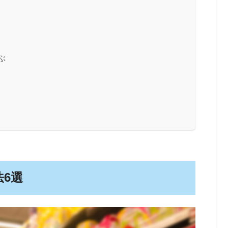
ぶ
法6選