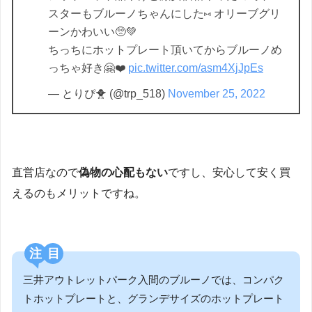
スターもブルーノちゃんにした⑅ オリーブグリ
ーンかわいい🥺💚
ちっちにホットプレート頂いてからブルーノめ
っちゃ好き🤗❤️
pic.twitter.com/asm4XjJpEs
— とりぴ🐥 (@trp_518)
November 25, 2022
直営店なので
偽物の心配もない
ですし、安心して安く買
えるのもメリットですね。
注目
三井アウトレットパーク入間のブルーノでは、コンパク
トホットプレートと、グランデサイズのホットプレート