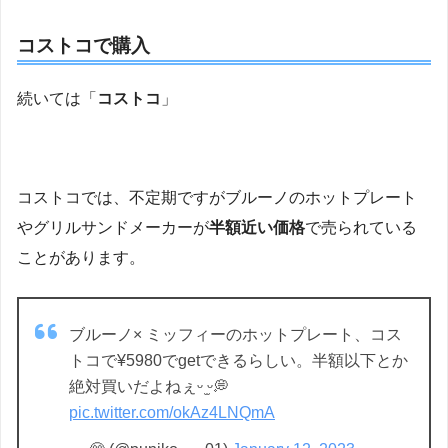
コストコで購入
続いては「
コストコ
」
コストコでは、不定期ですがブルーノのホットプレート
やグリルサンドメーカーが
半額近い価格
で売られている
ことがあります。
ブルーノ× ミッフィーのホットプレート、コス
トコで¥5980でgetできるらしい。半額以下とか
絶対買いだよねぇᵕ ̫ᵕ💭
pic.twitter.com/okAz4LNQmA