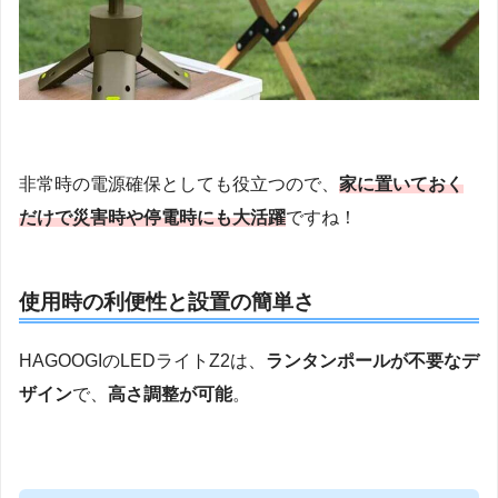
非常時の電源確保としても役立つので、
家に置いておく
だけで災害時や停電時にも大活躍
ですね！
使用時の利便性と設置の簡単さ
HAGOOGIのLEDライトZ2は、
ランタンポールが不要なデ
ザイン
で、
高さ調整が可能
。