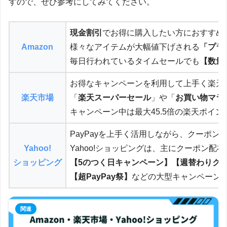
すので、ぜひ参考にしてみてください。
現金割引
でお得に購入したい方におすすめ
Amazon
様々なアイテムが大幅値下げされる
「プラ
毎日行われているタイムセールでも
【数量
お得なキャンペーンを利用して上手く楽天
楽天市場
「
楽天スーパーセール
」や「
お買い物マラ
キャンペーン中は最大45.5倍の楽天ポイ
PayPayを上手く活用しながら、クーポ
Yahoo!
Yahoo!ショッピングは、主にクーポン
ショッピング
【5のつく日キャンペーン】【週替わりク
【超PayPay祭】
などの大型キャンペーン