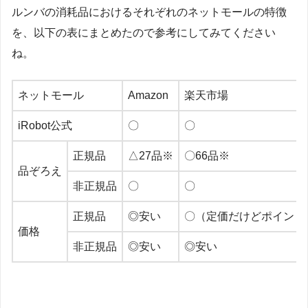
ルンバの消耗品におけるそれぞれのネットモールの特徴
を、以下の表にまとめたので参考にしてみてください
ね。
ネットモール
Amazon
楽天市場
iRobot公式
〇
〇
正規品
△27品※
〇66品※
品ぞろえ
非正規品
〇
〇
正規品
◎安い
〇（定価だけどポイント
価格
非正規品
◎安い
◎安い