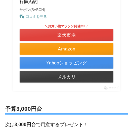
行輸入品]
サボン(SABON)
口コミを見る
＼お買い物マラソン開催中♪／
楽天市場
Amazon
Yahooショッピング
メルカリ
ポチップ
予算3,000円台
次は
3,000円台
で用意するプレゼント！