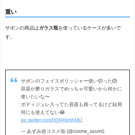
重い
サボンの商品は
ガラス瓶
を使っているケースが多いで
す。
サボンのフェイスポリッシャー使い切った🙆
容器が磨りガラスでめっちゃ可愛いから何かに
使いたいな〜
ボディジュレ入ってた容器も残ってるけど結局
何にも使えてない😂
pic.twitter.com/00W4bmKMtJ
— あずみ@コスメ垢 (@cosme_azumi)