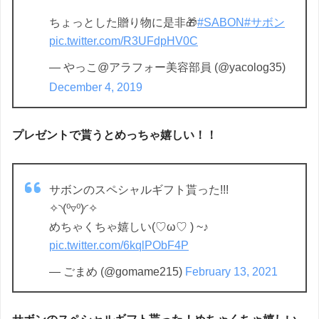
ちょっとした贈り物に是非🎁
#SABON
#サボン
pic.twitter.com/R3UFdpHV0C
— やっこ@アラフォー美容部員 (@yacolog35)
December 4, 2019
プレゼントで貰うとめっちゃ嬉しい！！
サボンのスペシャルギフト貰った!!!
✧◝(⁰▿⁰)◜✧
めちゃくちゃ嬉しい(♡ω♡ ) ~♪
pic.twitter.com/6kqlPObF4P
— ごまめ (@gomame215)
February 13, 2021