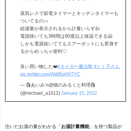
蒸気レスで節電タイマーとキッチンタイマーも
ついてるの♪♪
給湯量が表示されるから計量いらず👍
電源抜いても3時間は90度以上保温できる🤗
しかも電源抜いててもエアーポットにも変身す
るからめっちゃ便利♡
良い買い物した❤️
#タイガー魔法瓶
#とく子さん
pic.twitter.com/AMjBphNTYC
— 🗿あいみ’n@猫のみるくと料理🗿
(@michael_a1012)
January 15, 2022
注いだお湯の量がわかる「
お湯計量機能
」を持つ製品が