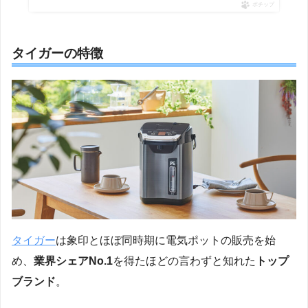
ポチップ
タイガーの特徴
タイガー
は象印とほぼ同時期に電気ポットの販売を始
め、
業界シェアNo.1
を得たほどの言わずと知れた
トップ
ブランド
。