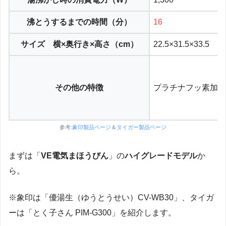
沸とうするまでの時間（分）
16
サイズ 横×奥行き×高さ（cm）
22.5×31.5×33.5
その他の特徴
プラチナフッ素加工
参考:
象印製品ページ
＆
タイガー製品ページ
まずは「
VE電気まほうびん
」の
ハイグレードモデル
か
ら。
※象印は「優湯生（ゆうとうせい）CV-WB30」、タイガ
ーは「とく子さん PIM-G300」を紹介します。