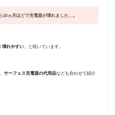
ら10ヵ月ほどで充電器が壊れました…。
器 壊れやすい
」と呟いています。
、
サーフェス充電器の代用品
なども合わせて紹介