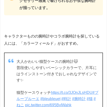
クセサリー感覚で着けられるお手頃な腕時計
が揃っています。
キャラクターものの腕時計やコラボ腕時計を探している
人には、「カラーフィールド」がおすすめ。
大人かわいい猫型ケースの腕時計😽
普段使いしやすいベーシックカラーで、片耳に
はラインストーン付きでおしゃれなデザインで
す✨
猫型ケースウォッチ
https://t.co/3JOnJLsHDU
#ブ
ルーブルーエ
#bleubleuet
#時計
#腕時計
#猫
#
ねこ
pic.twitter.com/695BvIWahk