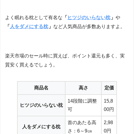
よく眠れる枕として有名な
「
ヒツジのいらない枕
」
や
「
人をダメにする枕
」
など人気商品が多数ありますよ。
楽天市場のセール時に買えば、ポイント還元も多く、実
質安く買えるでしょう。
商品名
高さ
定価
14段階に調整
15,8
ヒツジのいらない枕
可
00円
首のあたる高
2,98
人をダメにする枕
さ：6～9㎝
0円