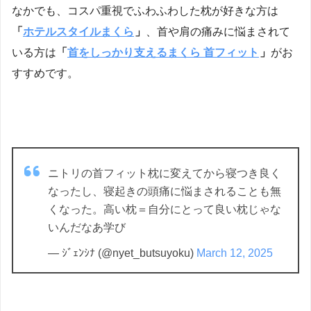
なかでも、コスパ重視でふわふわした枕が好きな方は
「
ホテルスタイルまくら
」
、首や肩の痛みに悩まされて
いる方は
「
首をしっかり支えるまくら 首フィット
」
がお
すすめです。
ニトリの首フィット枕に変えてから寝つき良く
なったし、寝起きの頭痛に悩まされることも無
くなった。高い枕＝自分にとって良い枕じゃな
いんだなあ学び
— ｼﾞｪﾝｼﾅ (@nyet_butsuyoku)
March 12, 2025