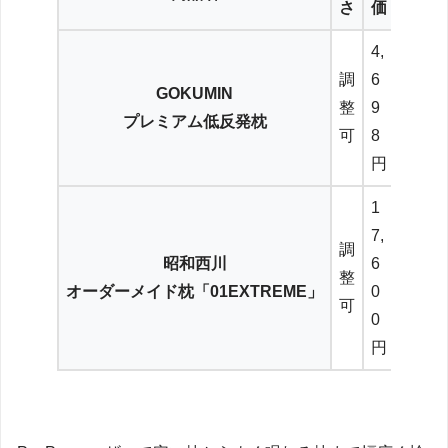
さ
価
4,
調
6
GOKUMIN
整
9
プレミアム低反発枕
可
8
円
1
7,
調
昭和西川
6
整
オーダーメイド枕「01EXTREME」
0
可
0
円