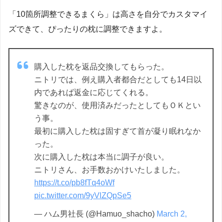
「10箇所調整できるまくら」は高さを自分でカスタマイ
ズできて、ぴったりの枕に調整できますよ。
購入した枕を返品交換してもらった。
ニトリでは、例え購入者都合だとしても14日以
内であれば返金に応じてくれる。
驚きなのが、使用済みだったとしてもＯＫとい
う事。
最初に購入した枕は固すぎて首が凝り眠れなか
った。
次に購入した枕は本当に調子が良い。
ニトリさん、お手数おかけいたしました。
https://t.co/pb8fTq4oWf
pic.twitter.com/9yVlZQpSe5
— ハム男社長 (@Hamuo_shacho)
March 2,