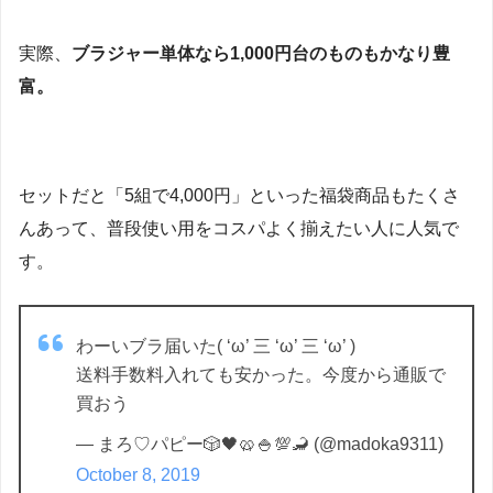
実際、
ブラジャー単体なら1,000円台のものもかなり豊
富。
セットだと「5組で4,000円」といった福袋商品もたくさ
んあって、普段使い用をコスパよく揃えたい人に人気で
す。
わーいブラ届いた( ‘ω’ 三 ‘ω’ 三 ‘ω’ )
送料手数料入れても安かった。今度から通販で
買おう
— まろ♡パピー🎲🖤🥨🍚💯🦂 (@madoka9311)
October 8, 2019